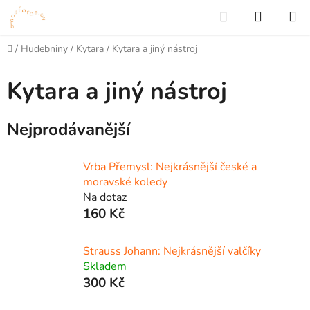
Přejít
Hledat
NÁKUP
na
KOŠÍK
obsah
Domů
/
Hudebniny
/
Kytara
/
Kytara a jiný nástroj
Kytara a jiný nástroj
Nejprodávanější
Vrba Přemysl: Nejkrásnější české a
moravské koledy
Na dotaz
160 Kč
Strauss Johann: Nejkrásnější valčíky
Skladem
300 Kč