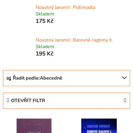
Novotný Jaromír: Pidlimadla
Skladem
175 Kč
Novotný Jaromír: Barevné ragtimy II.
Skladem
195 Kč
Ř
Řadit podle:
Abecedně
a
z
e
OTEVŘÍT FILTR
n
í
V
p
ý
r