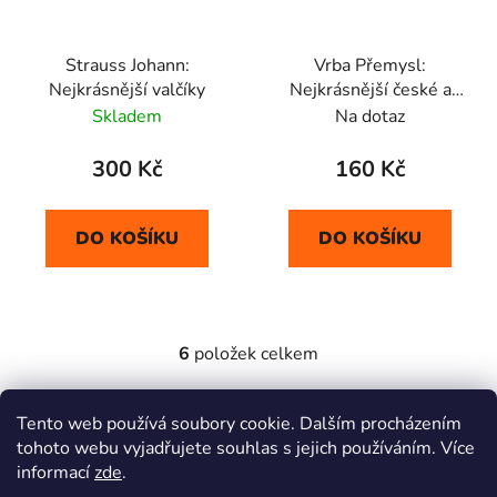
Strauss Johann:
Vrba Přemysl:
Nejkrásnější valčíky
Nejkrásnější české a
moravské koledy
Skladem
Na dotaz
300 Kč
160 Kč
DO KOŠÍKU
DO KOŠÍKU
6
položek celkem
O
v
l
Z
Tento web používá soubory cookie. Dalším procházením
á
á
tohoto webu vyjadřujete souhlas s jejich používáním. Více
d
Informace pro vás
p
informací
zde
.
a