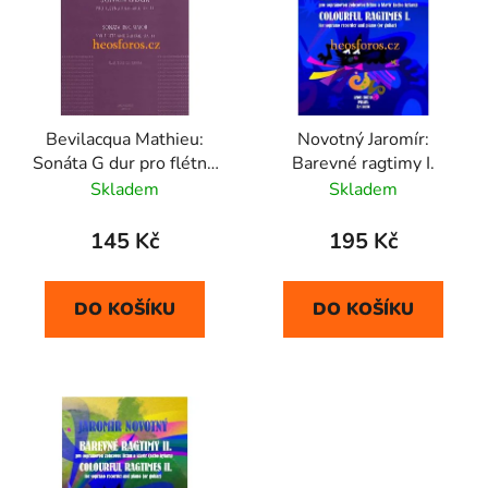
p
o
i
d
s
u
p
k
r
t
Bevilacqua Mathieu:
Novotný Jaromír:
o
ů
Sonáta G dur pro flétnu
Barevné ragtimy I.
d
a kytaru (op. 38)
Skladem
Skladem
u
k
145 Kč
195 Kč
t
ů
DO KOŠÍKU
DO KOŠÍKU