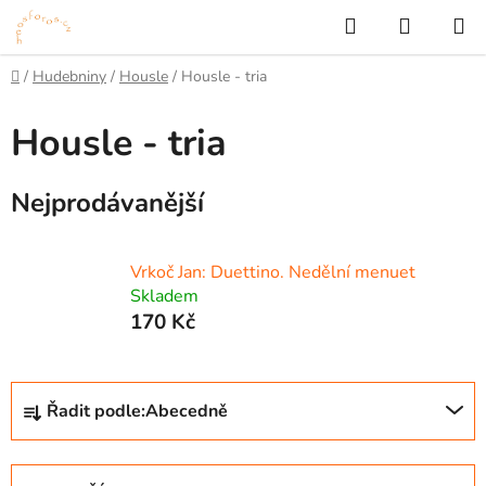
Přejít
Hledat
NÁKUP
na
KOŠÍK
obsah
Domů
/
Hudebniny
/
Housle
/
Housle - tria
Housle - tria
Nejprodávanější
Vrkoč Jan: Duettino. Nedělní menuet
Skladem
170 Kč
Ř
Řadit podle:
Abecedně
a
z
e