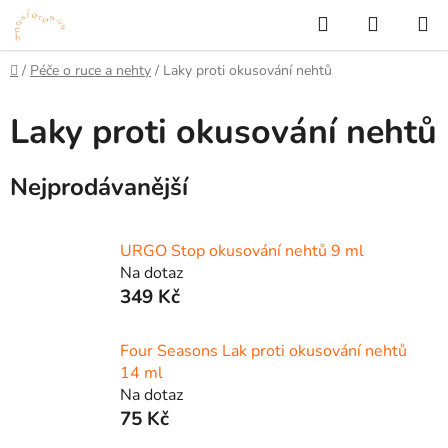
Přejít
Hledat
NÁKUP
na
KOŠÍK
obsah
Domů
/
Péče o ruce a nehty
/
Laky proti okusování nehtů
Laky proti okusování nehtů
Nejprodávanější
URGO Stop okusování nehtů 9 ml
Na dotaz
349 Kč
Four Seasons Lak proti okusování nehtů
14 ml
Na dotaz
75 Kč