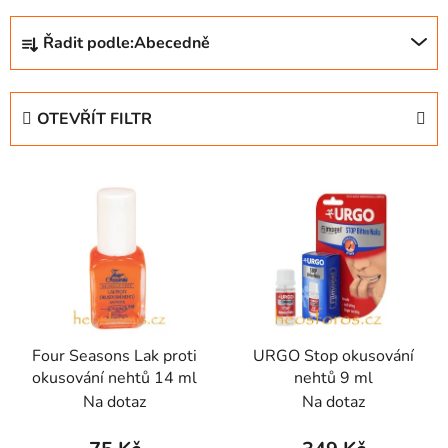
Ř
Řadit podle:
Abecedně
a
z
e
OTEVŘÍT FILTR
n
í
V
p
ý
r
p
o
i
d
s
u
p
k
r
t
Four Seasons Lak proti
URGO Stop okusování
o
ů
okusování nehtů 14 ml
nehtů 9 ml
d
Na dotaz
Na dotaz
u
k