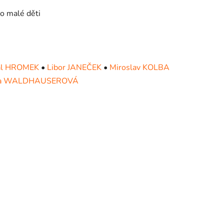
o malé děti
al HROMEK
•
Libor JANEČEK
•
Miroslav KOLBA
la WALDHAUSEROVÁ