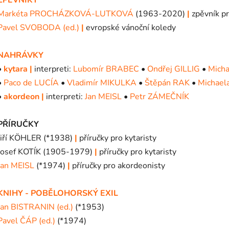
Markéta PROCHÁZKOVÁ-LUTKOVÁ
(1963-2020)
|
zpěvník pr
Pavel SVOBODA (ed.)
|
evropské vánoční koledy
NAHRÁVKY
•
kytara
|
interpreti:
Lubomír BRABEC
•
Ondřej GILLIG
•
Mich
•
Paco de LUCÍA
•
Vladimír MIKULKA
•
Štěpán RAK
•
Michae
•
akordeon
|
interpreti:
Jan MEISL
•
Petr ZÁMEČNÍK
PŘÍRUČKY
Jiří KÖHLER (*1938)
|
příručky pro kytaristy
Josef KOTÍK (1905-1979)
|
příručky pro kytaristy
Jan MEISL
(*1974)
|
příručky pro akordeonisty
KNIHY - POBĚLOHORSKÝ EXIL
Jan BISTRANIN (ed.)
(*1953)
Pavel ČÁP (ed.)
(*1974)