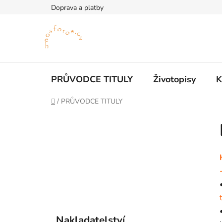
Přejít
Doprava a platby
na
obsah
PRŮVODCE TITULY
Životopisy
K
Domů
/
PRŮVODCE TITULY
P
o
s
t
r
a
n
n
K
Přeskočit
í
Nakladatelství