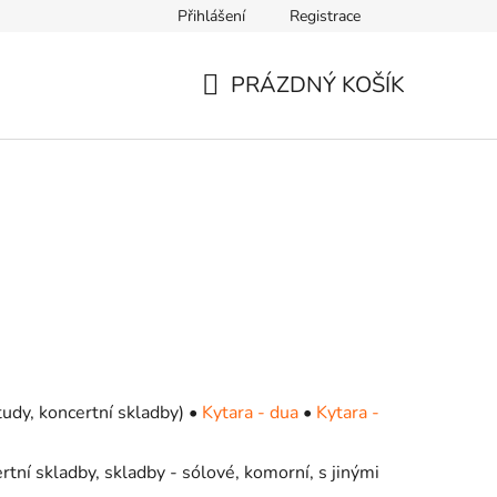
Přihlášení
Registrace
PRÁZDNÝ KOŠÍK
NÁKUPNÍ
KOŠÍK
udy, koncertní skladby) •
Kytara - dua
•
Kytara -
tní skladby, skladby - sólové, komorní, s jinými