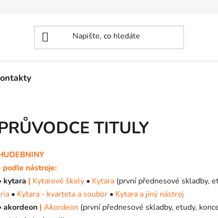
ontakty
PRŮVODCE TITULY
HUDEBNINY
- podle nástroje:
•
kytara
|
Kytarové školy
•
Kytara
(první přednesové skladby, et
tria
•
Kytara - kvarteta a soubor
•
Kytara a jiný nástroj
•
akordeon
|
Akordeon
(první přednesové skladby, etudy, koncer