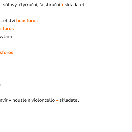
- sólový, čtyřruční, šestiruční
•
skladatel
atelství
heosforos
sforos
kytara
sforos
a
avír • housle a violoncello
•
skladatel