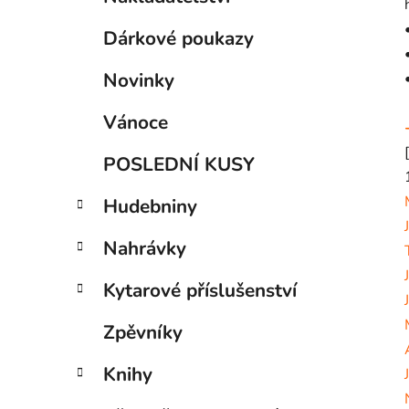
a
kategorie
p
t
Dárkové poukazy
a
e
g
n
Novinky
o
e
r
l
Vánoce
i
e
POSLEDNÍ KUSY
Hudebniny
Nahrávky
Kytarové příslušenství
Zpěvníky
Knihy