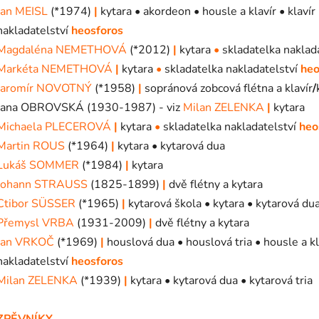
Jan MEISL
(*1974)
|
kytara • akordeon • housle a klavír • klavír 
nakladatelství
heosforos
Magdaléna NEMETHOVÁ
(*2012)
|
kytara
•
skladatelka naklad
Markéta NEMETHOVÁ
|
kytara
•
skladatelka nakladatelství
heo
Jaromír NOVOTNÝ
(*1958)
|
sopránová zobcová flétna a klavír
/
Jana OBROVSKÁ (1930-1987) - viz
Milan ZELENKA
|
kytara
Michaela PLECEROVÁ
|
kytara
•
skladatelka nakladatelství
heo
Martin ROUS
(*1964)
|
kytara • kytarová dua
Lukáš SOMMER
(*1984)
|
kytara
Johann STRAUSS
(1825-1899)
|
dvě flétny a kytara
Ctibor SÜSSER
(*1965)
|
kytarová škola • kytara • kytarová du
Přemysl VRBA
(1931-2009)
|
dvě flétny a kytara
Jan VRKOČ
(*1969)
|
houslová dua • houslová tria • housle a kl
nakladatelství
heosforos
Milan ZELENKA
(*1939)
|
kytara • kytarová dua • kytarová tria
ZPĚVNÍKY