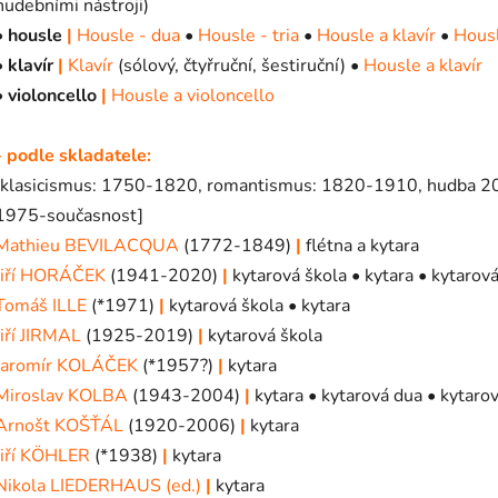
hudebními nástroji)
•
housle
|
Housle - dua
•
Housle - tria
•
Housle a klavír
•
Housl
•
klavír
|
Klavír
(sólový, čtyřruční, šestiruční) •
Housle a klavír
•
violoncello
|
Housle a violoncello
- podle skladatele:
[klasicismus: 1750-1820, romantismus: 1820-1910, hudba 20.
1975-současnost]
Mathieu BEVILACQUA
(1772-1849)
|
flétna a kytara
Jiří HORÁČEK
(1941-2020)
|
kytarová škola • kytara • kytarová
Tomáš ILLE
(*1971)
|
kytarová škola • kytara
Jiří JIRMAL
(1925-2019)
|
kytarová škola
Jaromír KOLÁČEK
(*1957?)
|
kytara
Miroslav KOLBA
(1943-2004)
|
kytara • kytarová dua • kytarov
Arnošt KOŠŤÁL
(1920-2006)
|
kytara
Jiří KÖHLER
(*1938)
|
kytara
Nikola LIEDERHAUS (ed.)
|
kytara