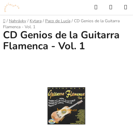
Přejít
Hledat
NÁKUP
na
KOŠÍK
obsah
Domů
/
Nahrávky
/
Kytara
/
Paco de Lucía
/
CD Genios de la Guitarra
Flamenca - Vol. 1
CD Genios de la Guitarra
Flamenca - Vol. 1