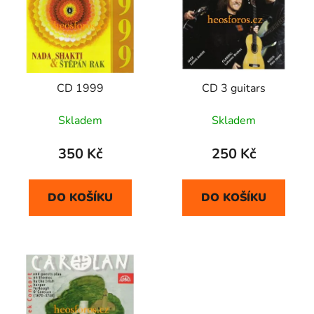
p
o
i
d
s
u
p
k
r
t
CD 1999
CD 3 guitars
o
ů
d
Skladem
Skladem
u
k
350 Kč
250 Kč
t
ů
DO KOŠÍKU
DO KOŠÍKU