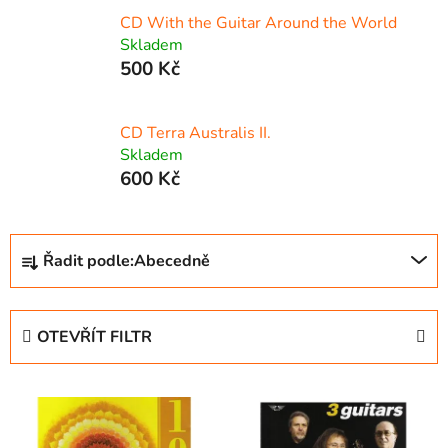
CD With the Guitar Around the World
Skladem
500 Kč
CD Terra Australis II.
Skladem
600 Kč
Ř
Řadit podle:
Abecedně
a
z
e
OTEVŘÍT FILTR
n
í
V
p
ý
r