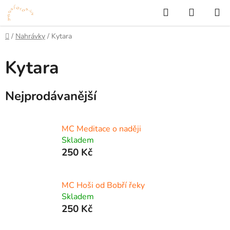
Přejít
Hledat
NÁKUP
na
KOŠÍK
obsah
Domů
/
Nahrávky
/
Kytara
Kytara
Nejprodávanější
MC Meditace o naději
Skladem
250 Kč
MC Hoši od Bobří řeky
Skladem
250 Kč