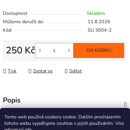
Dostupnost
Skladem
Můžeme doručit do:
11.8.2026
Kód:
SU 3604-2
250 Kč
DO KOŠÍKU
Měrná cena:
Tisk
Zeptat se
Sdílet
Popis
Z
Tento web používá soubory cookie. Dalším procházením
á
tohoto webu vyjadřujete souhlas s jejich používáním. Více
Informace pro vás
informací
zde
.