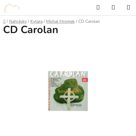
Přejít
Hledat
NÁKUP
na
KOŠÍK
obsah
Domů
/
Nahrávky
/
Kytara
/
Michal Hromek
/
CD Carolan
CD Carolan