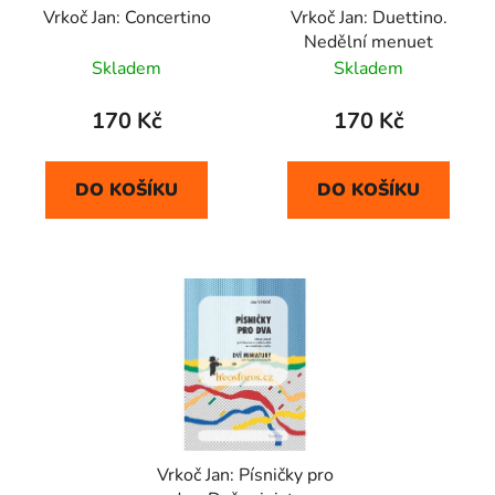
Vrkoč Jan: Concertino
Vrkoč Jan: Duettino.
o
ů
Nedělní menuet
d
Skladem
Skladem
u
k
170 Kč
170 Kč
t
ů
DO KOŠÍKU
DO KOŠÍKU
Vrkoč Jan: Písničky pro