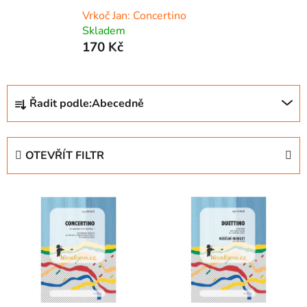
Vrkoč Jan: Concertino
Skladem
170 Kč
Ř
Řadit podle:
Abecedně
a
z
e
OTEVŘÍT FILTR
n
í
V
p
ý
r
p
o
i
d
s
u
p
k
r
t