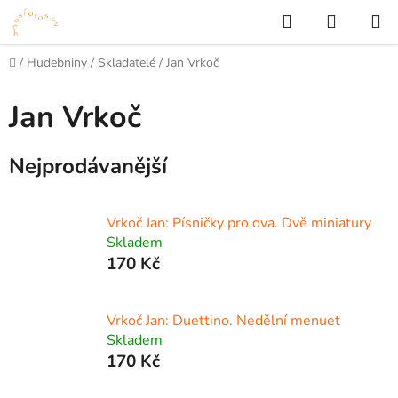
Přejít
Hledat
NÁKUP
na
KOŠÍK
obsah
Domů
/
Hudebniny
/
Skladatelé
/
Jan Vrkoč
Jan Vrkoč
Nejprodávanější
Vrkoč Jan: Písničky pro dva. Dvě miniatury
Skladem
170 Kč
Vrkoč Jan: Duettino. Nedělní menuet
Skladem
170 Kč