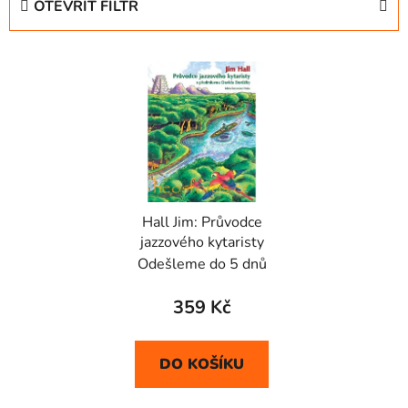
OTEVŘÍT FILTR
n
í
V
p
ý
r
p
o
i
d
s
u
p
k
r
t
Hall Jim: Průvodce
o
ů
jazzového kytaristy
d
Odešleme do 5 dnů
u
k
359 Kč
t
ů
DO KOŠÍKU