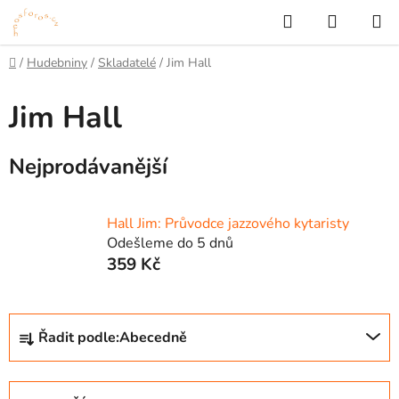
Přejít
Hledat
NÁKUP
na
KOŠÍK
obsah
Domů
/
Hudebniny
/
Skladatelé
/
Jim Hall
Jim Hall
Nejprodávanější
Hall Jim: Průvodce jazzového kytaristy
Odešleme do 5 dnů
359 Kč
Ř
Řadit podle:
Abecedně
a
z
e