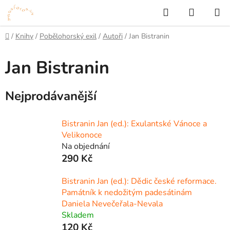
Přejít
Hledat
NÁKUP
na
KOŠÍK
obsah
Domů
/
Knihy
/
Pobělohorský exil
/
Autoři
/
Jan Bistranin
Jan Bistranin
Nejprodávanější
Bistranin Jan (ed.): Exulantské Vánoce a
Velikonoce
Na objednání
290 Kč
Bistranin Jan (ed.): Dědic české reformace.
Památník k nedožitým padesátinám
Daniela Nevečeřala-Nevala
Skladem
120 Kč