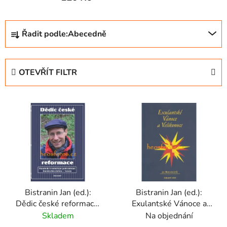
Ř
Řadit podle:
Abecedně
a
z
e
OTEVŘÍT FILTR
n
í
V
p
ý
r
p
o
i
d
s
u
p
k
r
t
Bistranin Jan (ed.):
Bistranin Jan (ed.):
o
ů
Dědic české reformace.
Exulantské Vánoce a
d
Památník k nedožitým
Velikonoce
Skladem
Na objednání
u
padesátinám Daniela