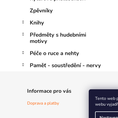
Zpěvníky
Knihy
Předměty s hudebními
motivy
Péče o ruce a nehty
Paměť - soustředění - nervy
Z
á
Informace pro vás
p
Tento web p
a
Doprava a platby
webu vyjadřu
t
í
Nastaven