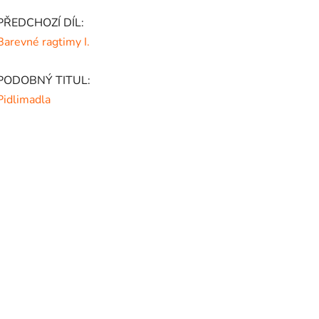
PŘEDCHOZÍ DÍL:
Barevné ragtimy I.
PODOBNÝ TITUL:
Pidlimadla