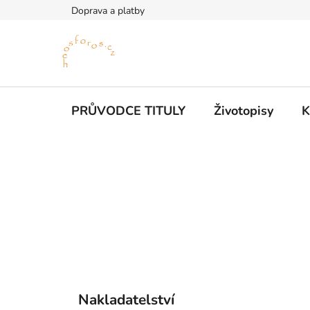
Přejít
Doprava a platby
na
obsah
PRŮVODCE TITULY
Životopisy
K
P
o
s
t
r
a
n
n
K
Přeskočit
í
Nakladatelství
a
kategorie