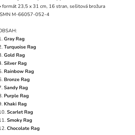
• formát 23,5 x 31 cm, 16 stran,
sešitová brožura
ISMN M-66057-052-4
OBSAH:
1.
Gray Rag
2.
Turquoise Rag
3.
Gold Rag
4.
Silver Rag
5.
Rainbow Rag
6.
Bronze Rag
7.
Sandy Rag
8.
Purple Rag
9.
Khaki Rag
10.
Scarlet Rag
11.
Smoky Rag
12.
Chocolate Rag