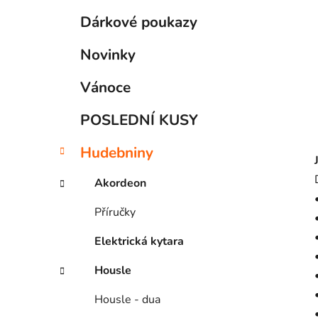
p
t
Dárkové poukazy
a
e
g
n
Novinky
o
e
r
l
Vánoce
i
e
POSLEDNÍ KUSY
Hudebniny
Akordeon
Příručky
Elektrická kytara
Housle
Housle - dua