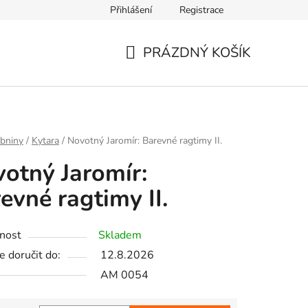
Přihlášení
Registrace
PRÁZDNÝ KOŠÍK
NÁKUPNÍ
KOŠÍK
bniny
/
Kytara
/
Novotný Jaromír: Barevné ragtimy II.
otný Jaromír:
evné ragtimy II.
nost
Skladem
 doručit do:
12.8.2026
AM 0054