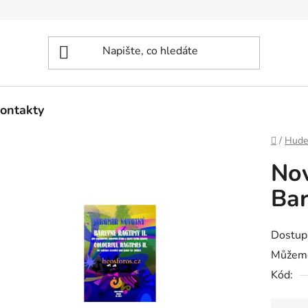
ontakty
Domů
/
Hude
Nov
Bar
Dostup
Můžeme
Kód: