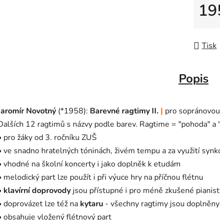
19
Měrná
Tisk
Popis
Jaromír Novotný
(*1958):
Barevné ragtimy II.
|
pro sopránovou 
Dalších 12 ragtimů s názvy podle barev. Ragtime = "pohoda" a 
• pro žáky od 3. ročníku ZUŠ
• ve snadno hratelných tóninách, živém tempu a za využití synk
• vhodné na školní koncerty i jako doplněk k etudám
• melodický part lze použít i při výuce hry na příčnou flétnu
•
klavírní doprovody
jsou přístupné i pro méně zkušené pianist
• doprovázet lze též na
kytaru
- všechny ragtimy jsou doplněny
• obsahuje vložený flétnový part