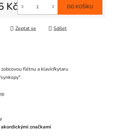
5 Kč
DO KOŠÍKU
 cena:
Zeptat se
Sdílet
zobcovou flétnu a klavír
/
kytaru
"synkopy".
op
y
akordickými značkami