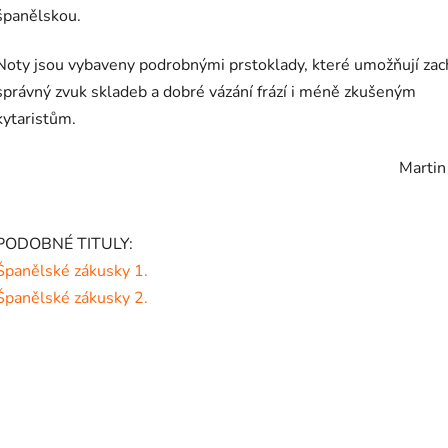
španělskou.
Noty jsou vybaveny podrobnými prstoklady, které umožňují zac
správný zvuk skladeb a dobré vázání frází i méně zkušeným
kytaristům.
Martin
PODOBNÉ TITULY:
Španělské zákusky 1.
Španělské zákusky 2.