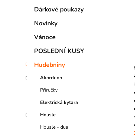
p
t
Dárkové poukazy
a
e
g
n
Novinky
o
e
r
l
Vánoce
i
e
POSLEDNÍ KUSY
Hudebniny
Akordeon
Příručky
Elektrická kytara
Housle
Housle - dua