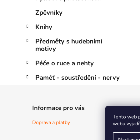
Zpěvníky
Knihy
Předměty s hudebními
motivy
Péče o ruce a nehty
Paměť - soustředění - nervy
Z
á
Informace pro vás
p
Tento web p
a
Doprava a platby
webu vyjadřu
t
í
Nastaven