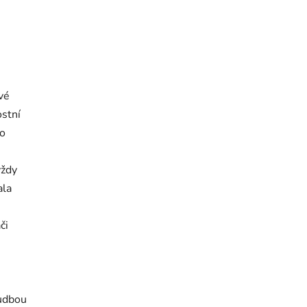
vé
stní
to
vždy
ala
či
hudbou