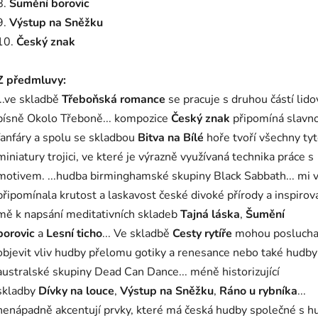
8.
Šumění borovic
9.
Výstup na Sněžku
10.
Český znak
Z předmluvy:
...ve skladbě
Třeboňská romance
se pracuje s druhou částí lido
písně Okolo Třeboně... kompozice
Český znak
připomíná slavno
fanfáry a spolu se skladbou
Bitva na Bílé
hoře tvoří všechny ty
miniatury trojici, ve které je výrazně využívaná technika práce s
motivem. ...hudba birminghamské skupiny Black Sabbath... mi 
připomínala krutost a laskavost české divoké přírody a inspirov
mě k napsání meditativních skladeb
Tajná láska
,
Šumění
borovic
a
Lesní ticho
... Ve skladbě
Cesty rytíře
mohou poslucha
objevit vliv hudby přelomu gotiky a renesance nebo také hudby
australské skupiny Dead Can Dance... méně historizující
skladby
Dívky na louce
,
Výstup na Sněžku
,
Ráno u rybníka
...
nenápadně akcentují prvky, které má česká hudby společné s 