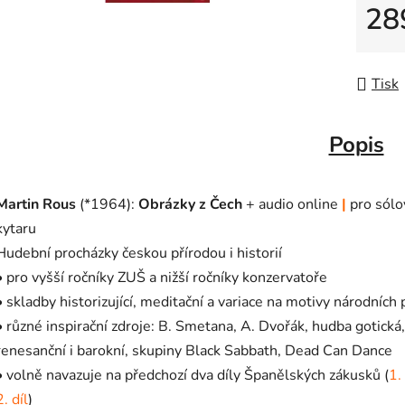
28
Měrná
Tisk
Popis
Martin Rous
(*1964):
Obrázky z Čech
+ audio online
|
pro sólo
kytaru
Hudební procházky českou přírodou i historií
• pro vyšší ročníky ZUŠ a nižší ročníky konzervatoře
• skladby historizující, meditační a variace na motivy národních 
• různé inspirační zdroje: B. Smetana, A. Dvořák, hudba gotická,
renesanční i barokní, skupiny Black Sabbath, Dead Can Dance
• volně navazuje na předchozí dva díly Španělských zákusků (
1. 
2. díl
)