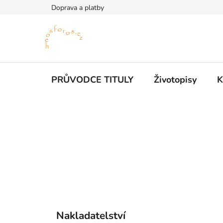
Přejít
Doprava a platby
na
obsah
PRŮVODCE TITULY
Životopisy
K
P
o
s
t
r
a
n
n
K
Přeskočit
í
Nakladatelství
a
kategorie