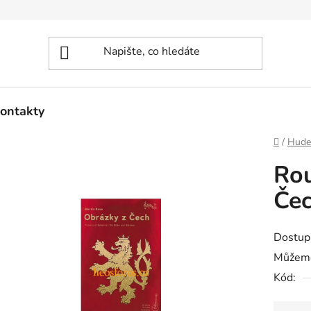
ontakty
Domů
/
Hude
Rou
Če
Dostup
Můžeme
Kód: