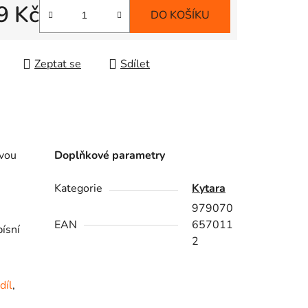
9 Kč
DO KOŠÍKU
 cena:
Zeptat se
Sdílet
vou
Doplňkové parametry
Kategorie
Kytara
979070
EAN
657011
písní
2
díl
,