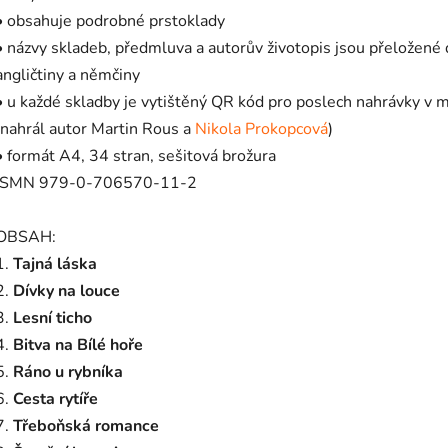
• obsahuje podrobné prstoklady
• názvy skladeb, předmluva a autorův životopis jsou přeložené
angličtiny a němčiny
• u každé skladby je vytištěný QR kód pro poslech nahrávky v 
(nahrál autor Martin Rous a
Nikola Prokopcová
)
• formát A4, 34 stran,
sešitová brožura
ISMN 979-0-706570-11-2
OBSAH:
1.
Tajná láska
2.
Dívky na louce
3.
Lesní ticho
4.
Bitva na Bílé hoře
5.
Ráno u rybníka
6.
Cesta rytíře
7.
Třeboňská romance