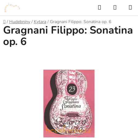
Přejít
Hledat
NÁKUP
na
KOŠÍK
obsah
Domů
/
Hudebniny
/
Kytara
/
Gragnani Filippo: Sonatina op. 6
Gragnani Filippo: Sonatina
op. 6