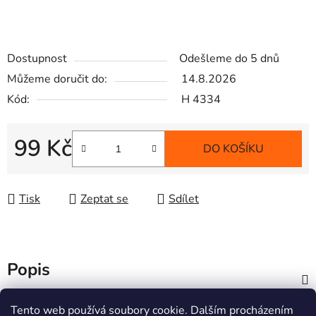
Dostupnost
Odešleme do 5 dnů
Můžeme doručit do:
14.8.2026
Kód:
H 4334
99 Kč
DO KOŠÍKU
Měrná cena:
Tisk
Zeptat se
Sdílet
Popis
Z
Tento web používá soubory cookie. Dalším procházením