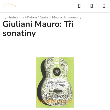
Přejít
Hledat
NÁKUP
na
KOŠÍK
obsah
Domů
/
Hudebniny
/
Kytara
/
Giuliani Mauro: Tři sonatiny
Giuliani Mauro: Tři
sonatiny