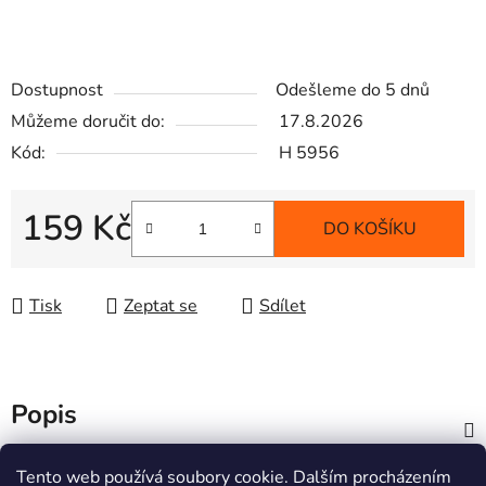
Dostupnost
Odešleme do 5 dnů
Můžeme doručit do:
17.8.2026
Kód:
H 5956
159 Kč
DO KOŠÍKU
Měrná cena:
Tisk
Zeptat se
Sdílet
Popis
Z
Tento web používá soubory cookie. Dalším procházením