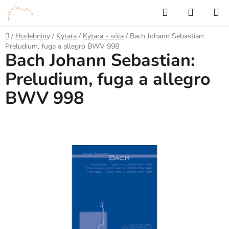
Přejít
Hledat
NÁKUP
na
KOŠÍK
obsah
Domů
/
Hudebniny
/
Kytara
/
Kytara - sóla
/
Bach Johann Sebastian:
Preludium, fuga a allegro BWV 998
Bach Johann Sebastian:
Preludium, fuga a allegro
BWV 998