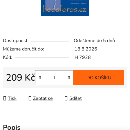
Dostupnost
Odešleme do 5 dnů
Můžeme doručit do:
18.8.2026
Kód:
H 7928
209 Kč
DO KOŠÍKU
Měrná cena:
Tisk
Zeptat se
Sdílet
Popis