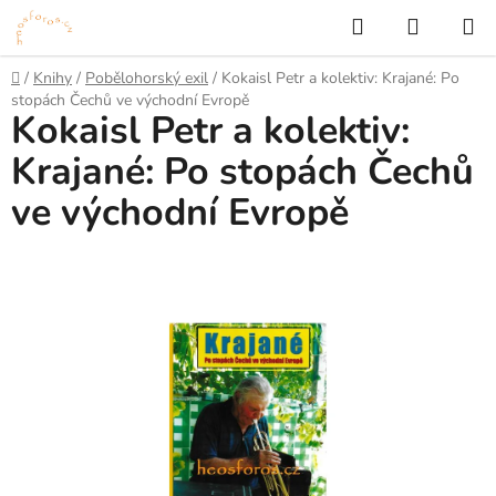
Přejít
Hledat
NÁKUP
na
KOŠÍK
obsah
Domů
/
Knihy
/
Pobělohorský exil
/
Kokaisl Petr a kolektiv: Krajané: Po
stopách Čechů ve východní Evropě
Kokaisl Petr a kolektiv:
Krajané: Po stopách Čechů
ve východní Evropě