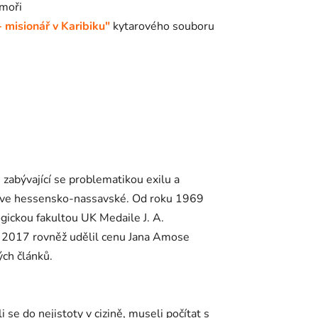
 moři
 misionář v Karibiku"
kytarového souboru
 zabývající se problematikou exilu a
írkve hessensko-nassavské. Od roku 1969
gickou fakultou UK Medaile J. A.
e 2017 rovněž udělil cenu Jana Amose
ých článků.
 se do nejistoty v cizině, museli počítat s