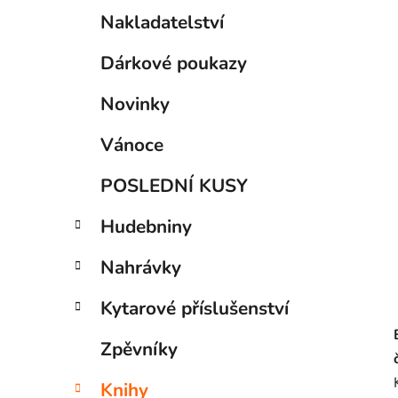
n
K
Přeskočit
í
Nakladatelství
a
kategorie
p
t
Dárkové poukazy
a
e
g
n
Novinky
o
e
r
l
Vánoce
i
e
POSLEDNÍ KUSY
Hudebniny
Nahrávky
Kytarové příslušenství
Zpěvníky
Knihy