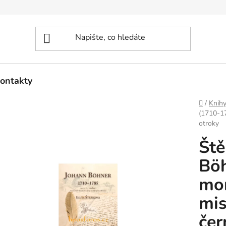
ontakty
Domů
/
Knih
(1710-17
otroky
Ště
Böh
mor
mis
čer