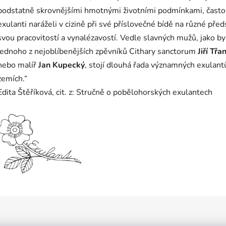
podstatně skrovnějšími hmotnými životními podmínkami, často 
exulanti naráželi v cizině při své příslovečné bídě na různé před
svou pracovitostí a vynalézavostí. Vedle slavných mužů, jako by
jednoho z nejoblíbenějších zpěvníků Cithary sanctorum
Jiří Tř
nebo malíř
Jan Kupecký
, stojí dlouhá řada významných exulantů 
zemích.“
Edita Štěříková, cit. z: Stručně o pobělohorských exulantech