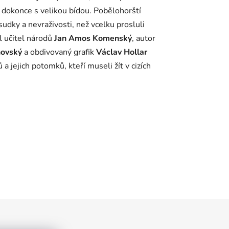
dokonce s velikou bídou. Pobělohorští
sudky a nevraživosti, než vcelku prosluli
l učitel národů
Jan Amos Komenský
, autor
anovský
a obdivovaný grafik
Václav Hollar
a jejich potomků, kteří museli žít v cizích