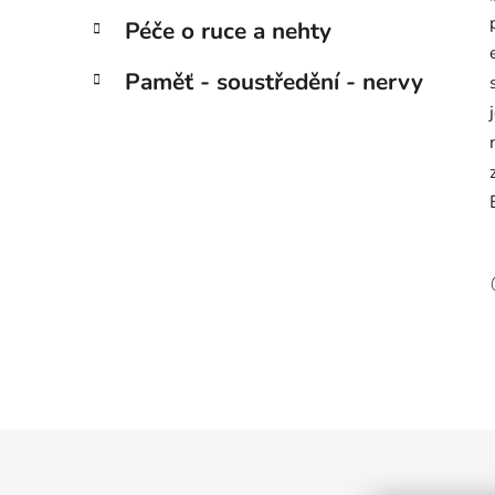
Péče o ruce a nehty
Paměť - soustředění - nervy
Z