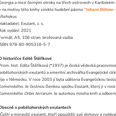
Georgia a mezi černými otroky na třech ostrovech v Karibském
• na motivy této knihy vzniklo hudební pásmo
"
Johann Böhner -
Všehokus
Nakladatel: Exulant, z. s.
Rok vydání: 2021
Formát: A5, 106 stran,
brožovaná vazba
ISBN 978-80-905318-5-7
O historičce Editě Štěříkové
Prom. hist. Edita Štěříková (*1937) je česká vědecká pracovnice
pobělohorských exulantů a emeritní archivářka Evangelické c
žije v Německu. V roce 2003 jí byla udělena Evangelickou teolo
Komenského. Je čestnou členkou spolku Exulant, který ji v roc
Komenského
Orbis terrarum
. Je autorkou mnoha knih a odborn
Obecně o pobělohorských exulantech
„Čeští a moravští exulanti, kteří opouštěli své domovy a vydávali