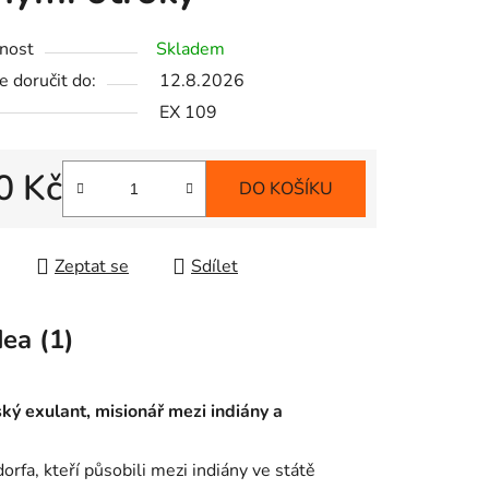
nost
Skladem
 doručit do:
12.8.2026
EX 109
0 Kč
DO KOŠÍKU
 cena:
Zeptat se
Sdílet
ea (1)
 exulant, misionář mezi indiány a
rfa, kteří působili mezi indiány ve státě