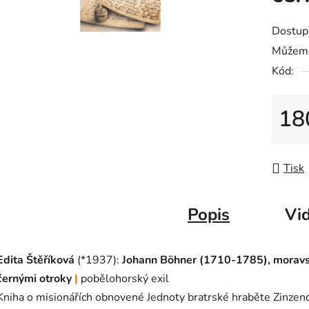
Dostup
Můžeme
Kód:
18
Měrná
Tisk
Popis
Vid
Edita Štěříková
(*1937):
Johann Böhner (1710-1785), moravský
černými otroky
|
pobělohorský exil
Kniha o misionářích obnovené Jednoty bratrské hraběte Zinzendo