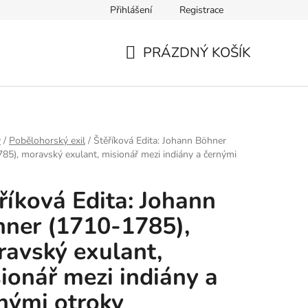
Přihlášení
Registrace
PRÁZDNÝ KOŠÍK
NÁKUPNÍ
KOŠÍK
y
/
Pobělohorský exil
/
Štěříková Edita: Johann Böhner
85), moravský exulant, misionář mezi indiány a černými
říková Edita: Johann
ner (1710-1785),
avský exulant,
ionář mezi indiány a
nými otroky