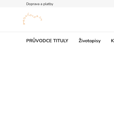
Přejít
Doprava a platby
na
obsah
PRŮVODCE TITULY
Životopisy
K
P
o
s
t
r
a
n