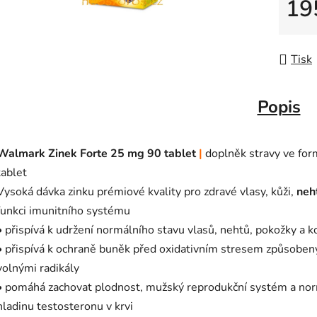
19
Měrná
Tisk
Popis
Walmark Zinek Forte 25 mg 90 tablet
|
doplněk stravy ve fo
tablet
Vysoká dávka zinku prémiové kvality pro zdravé vlasy, kůži,
neh
funkci imunitního systému
• přispívá k udržení normálního stavu vlasů, nehtů, pokožky a k
• přispívá k ochraně buněk před oxidativním stresem způsobe
volnými radikály
• pomáhá zachovat plodnost, mužský reprodukční systém a nor
hladinu testosteronu v krvi