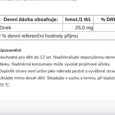
Denní dávka obsahuje:
hmot./1 tbl.
% DRH
Zinek
25,0 mg
* % denní referenční hodnoty příjmu
Upozornění:
Nevhodné pro děti do 12 let. Nepřekračujte doporučenou denn
dávku. Nadměrná konzumace může vyvolat projímavé účinky.
Doplněk stravy není určen jako náhrada pestré a vyvážené strav
Ukládat mimo dosah dětí. Skladujte v suchu a temnu, při teplo
25 ºC.