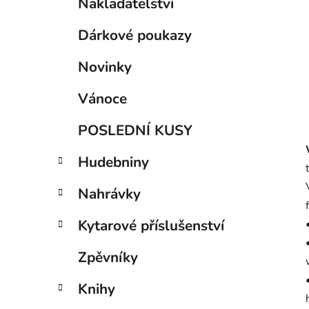
í
Nakladatelství
a
kategorie
p
t
Dárkové poukazy
a
e
g
n
Novinky
o
e
r
l
Vánoce
i
e
POSLEDNÍ KUSY
Hudebniny
Nahrávky
Kytarové příslušenství
Zpěvníky
Knihy