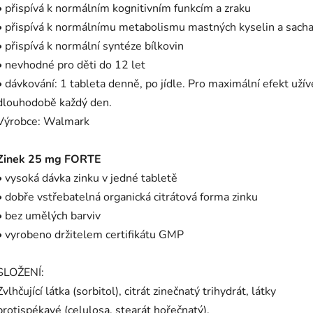
• přispívá k normálním kognitivním funkcím a zraku
• přispívá k normálnímu metabolismu mastných kyselin a sacha
• přispívá k normální syntéze bílkovin
• nevhodné pro děti do 12 let
• dávkování: 1 tableta denně, po jídle. Pro maximální efekt užív
dlouhodobě každý den.
Výrobce: Walmark
Zinek 25 mg FORTE
• vysoká dávka zinku v jedné tabletě
• dobře vstřebatelná organická citrátová forma zinku
• bez umělých barviv
• vyrobeno držitelem certifikátu GMP
SLOŽENÍ:
Zvlhčující látka (sorbitol), citrát zinečnatý trihydrát, látky
protispékavé (celulosa, stearát hořečnatý).