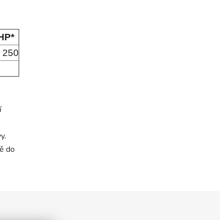
P*
250
í
y.
tě do