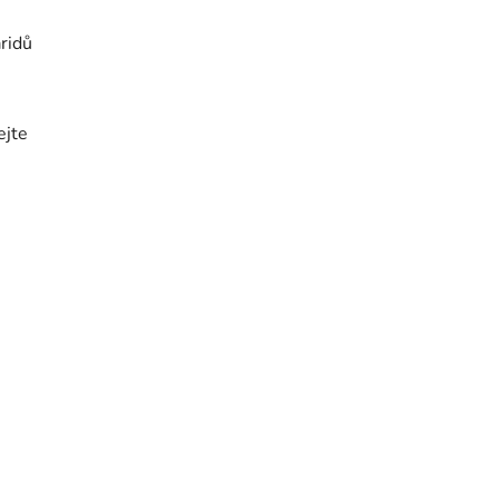
ridů
ejte