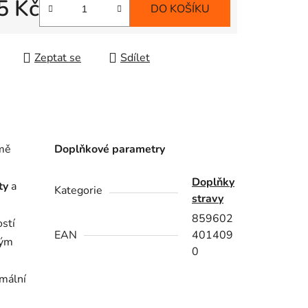
5 Kč
DO KOŠÍKU
 cena:
Zeptat se
Sdílet
rmě
Doplňkové parametry
Doplňky
ty
a
Kategorie
stravy
859602
ostí
EAN
401409
ným
0
mální