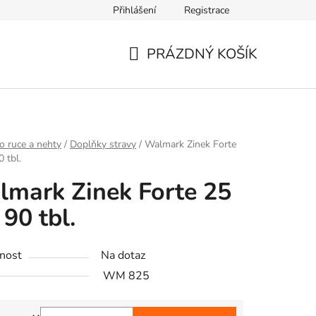
Přihlášení
Registrace
PRÁZDNÝ KOŠÍK
NÁKUPNÍ
KOŠÍK
o ruce a nehty
/
Doplňky stravy
/
Walmark Zinek Forte
 tbl.
mark Zinek Forte 25
90 tbl.
nost
Na dotaz
WM 825