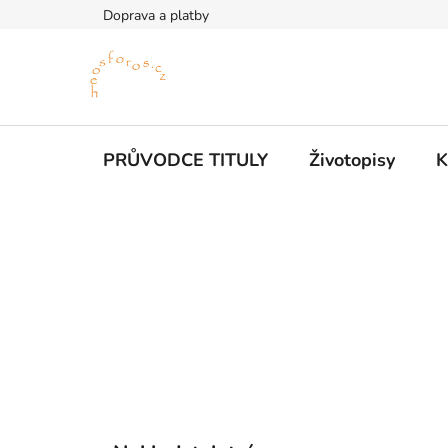
Přejít
Doprava a platby
na
obsah
PRŮVODCE TITULY
Životopisy
K
P
o
s
t
r
a
n
n
K
Přeskočit