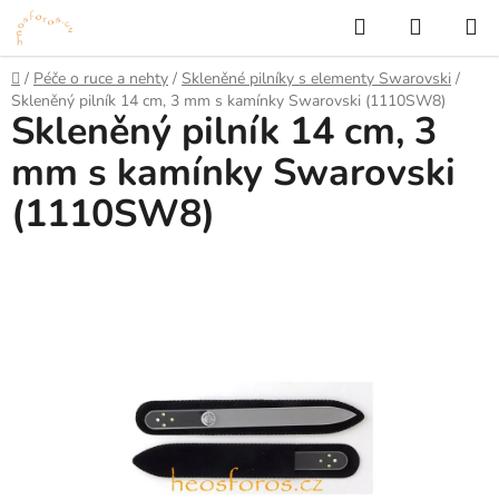
Přejít
Hledat
NÁKUP
na
KOŠÍK
obsah
Domů
/
Péče o ruce a nehty
/
Skleněné pilníky s elementy Swarovski
/
Skleněný pilník 14 cm, 3 mm s kamínky Swarovski (1110SW8)
Skleněný pilník 14 cm, 3
mm s kamínky Swarovski
(1110SW8)