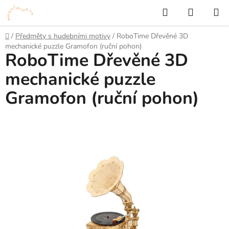
Přejít
Hledat
NÁKUP
na
KOŠÍK
obsah
Domů
/
Předměty s hudebními motivy
/
RoboTime Dřevěné 3D
mechanické puzzle Gramofon (ruční pohon)
RoboTime Dřevěné 3D
mechanické puzzle
Gramofon (ruční pohon)