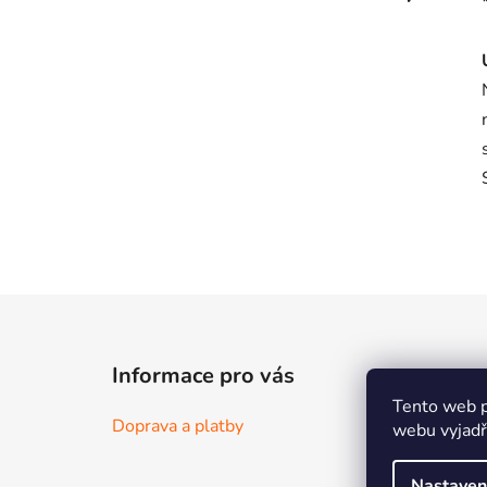
Z
á
Informace pro vás
p
Tento web p
a
Doprava a platby
webu vyjadřu
t
í
Nastaven