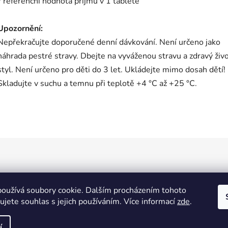
*
referenční hodnota příjmu v 1 tabletě
Upozornění:
Nepřekračujte doporučené denní dávkování. Není určeno jako
náhrada pestré stravy. Dbejte na vyváženou stravu a zdravý živo
styl. Není určeno pro děti do 3 let. Ukládejte mimo dosah dětí!
Skladujte v suchu a temnu při teplotě +4 °C až +25 °C.
oužívá soubory cookie. Dalším procházením tohoto
jete souhlas s jejich používáním. Více informací
zde
.
í