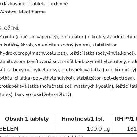
• dávkování: 1 tableta 1x denně
Výrobce: MedPharma
SLOŽENÍ:
Plnidlo (uhličitan vápenatý), emulgátor (mikrokrystalická celulo
kukuřičný škrob, seleničitan sodný (selen), stabilizátor
(hydroxypropylmethylcelulosa), lešticí látka (polyvinylalkohol),
stabilizátory (zesíťovaná sodná sůl karboxymethylcelulosy, sod
sůl karboxymethylcelulosy), protispékavá látka (oxid křemičitý)
zvlhčující látka (polyethylenglykol), stabilizátor (polydextrosa),
protispékavá látka (hořečnaté soli mastných kyselin), lešticí lát
(talek), barvivo (oxid železa žlutý).
Obsah 1 tablety
Hmotnost/1 tbl.
RHP*/1 t
SELEN
100,0 µg
181