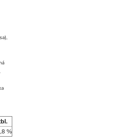
sa),
ná
,
ka
bl.
,8 %