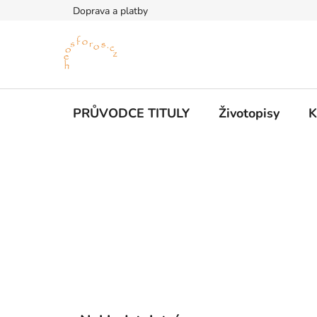
Přejít
Doprava a platby
na
obsah
PRŮVODCE TITULY
Životopisy
K
P
o
s
t
r
a
n
n
K
Přeskočit