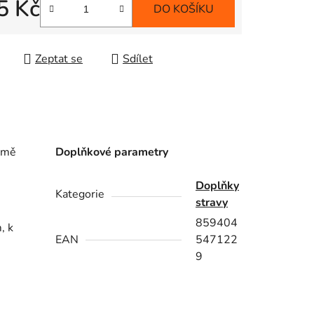
5 Kč
DO KOŠÍKU
 cena:
Zeptat se
Sdílet
rmě
Doplňkové parametry
Doplňky
Kategorie
stravy
859404
, k
EAN
547122
9