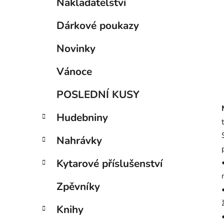
í
Nakladatelství
a
kategorie
p
t
Dárkové poukazy
a
e
g
n
Novinky
o
e
r
l
Vánoce
i
e
POSLEDNÍ KUSY
Hudebniny
Nahrávky
Kytarové příslušenství
Zpěvníky
Knihy