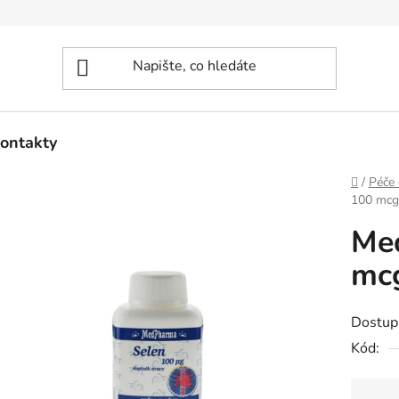
ontakty
Domů
/
Péče 
100 mcg 
Me
mcg
Dostup
Kód: