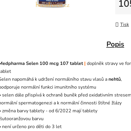
10
Měrná
Tisk
Popis
Medpharma Selen 100 mcg 107 tablet
|
doplněk stravy
ve fo
tablet
Selen napomáhá k udržení normálního stavu vlasů a
nehtů
,
podporuje normální funkci imunitního systému
• selen dále přispívá k ochraně buněk před oxidativním stresem
normální spermatogenezi a k normální činnosti štítné žlázy
• změna barvy tablety - od 6/2022 mají tablety
žlutooranžovou barvu
• není určeno pro děti do 3 let