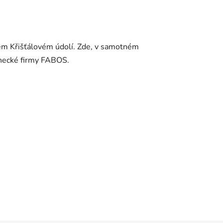
ém Křišťálovém údolí. Zde, v samotném
lonecké firmy FABOS.