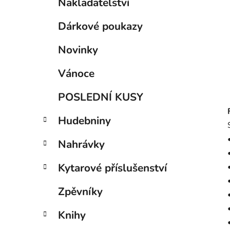
í
Nakladatelství
a
kategorie
p
t
Dárkové poukazy
a
e
g
n
Novinky
o
e
r
l
Vánoce
i
e
POSLEDNÍ KUSY
Hudebniny
Nahrávky
Kytarové příslušenství
Zpěvníky
Knihy