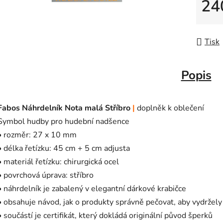
24
Měrná
Tisk
Popis
Fabos Náhrdelník Nota malá Stříbro
|
doplněk k oblečení
Symbol hudby pro hudební nadšence
• rozměr: 27 x 10 mm
• délka řetízku: 45 cm + 5 cm adjusta
• materiál řetízku: chirurgická ocel
• povrchová úprava: stříbro
• náhrdelník je zabalený v elegantní dárkové krabičce
• obsahuje návod, jak o produkty správně pečovat, aby vydržely
• součástí je certifikát, který dokládá originální původ šperků