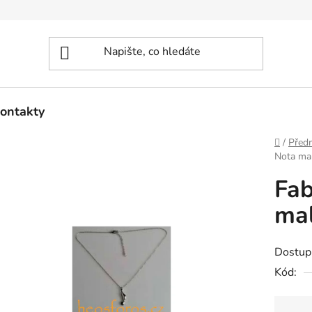
ontakty
Domů
/
Před
Nota mal
Fab
mal
Dostup
Kód: