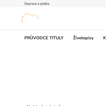
Přejít
Doprava a platby
na
obsah
PRŮVODCE TITULY
Životopisy
K
P
o
s
t
r
a
n
n
K
Přeskočit