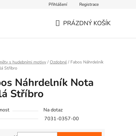
Přihlášení
Registrace
PRÁZDNÝ KOŠÍK
NÁKUPNÍ
KOŠÍK
měty s hudebními motivy
/
Ozdobné
/
Fabos Náhrdelník
á Stříbro
os Náhrdelník Nota
á Stříbro
nost
Na dotaz
7031-0357-00