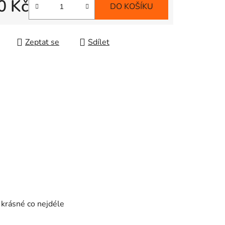
0 Kč
DO KOŠÍKU
 cena:
Zeptat se
Sdílet
 krásné co nejdéle