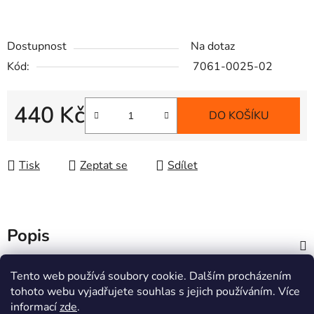
Dostupnost
Na dotaz
Kód:
7061-0025-02
440 Kč
DO KOŠÍKU
Měrná cena:
Tisk
Zeptat se
Sdílet
Popis
Z
Tento web používá soubory cookie. Dalším procházením
á
tohoto webu vyjadřujete souhlas s jejich používáním. Více
Informace pro vás
p
informací
zde
.