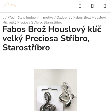
Přejít
Hledat
NÁKUP
na
KOŠÍK
obsah
Domů
/
Předměty s hudebními motivy
/
Ozdobné
/
Fabos Brož Houslový
klíč velký Preciosa Stříbro, Starostříbro
Fabos Brož Houslový klíč
velký Preciosa Stříbro,
Starostříbro