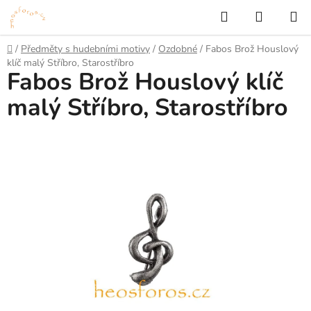
Přejít
Hledat
NÁKUP
na
KOŠÍK
obsah
Domů
/
Předměty s hudebními motivy
/
Ozdobné
/
Fabos Brož Houslový
klíč malý Stříbro, Starostříbro
Fabos Brož Houslový klíč
malý Stříbro, Starostříbro