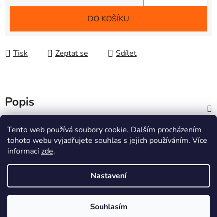
Měrná cena:
DO KOŠÍKU
Tisk
Zeptat se
Sdílet
Popis
Z
Tento web používá soubory cookie. Dalším procházením
á
tohoto webu vyjadřujete souhlas s jejich používáním. Více
Informace pro vás
p
informací
zde
.
a
Doprava a platby
Nastavení
t
í
Souhlasím
Vytvořil Shoptet