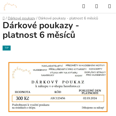
Přejít
Hledat
NÁKUP
na
KOŠÍK
obsah
Domů
/
Dárkové poukazy
/
Dárkové poukazy - platnost 6 měsíců
Dárkové poukazy -
platnost 6 měsíců
TIP