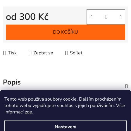
od
300 Kč
Měrná cena:
DO KOŠÍKU
Tisk
Zeptat se
Sdílet
Popis
Z
Tento web používá soubory cookie. Dalším procházením
á
tohoto webu vyjadřujete souhlas s jejich používáním. Více
Informace pro vás
p
informací
zde
.
a
Doprava a platby
Nastavení
t